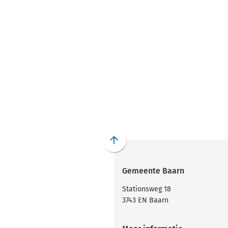
Scroll
naar
Gemeente Baarn
boven
naar
Stationsweg 18
het
3743 EN Baarn
begin
van