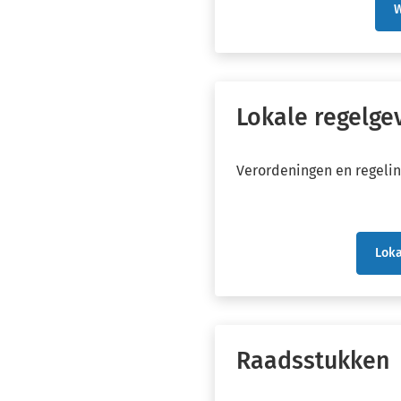
W
Lokale regelge
Verordeningen en regelin
Loka
(Ver
naar
een
exte
webs
Raadsstukken