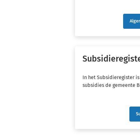
Alge
(Verw
naar
een
exte
websi
Subsidieregist
In het Subsidieregister is
subsidies de gemeente Ba
S
(V
n
e
ex