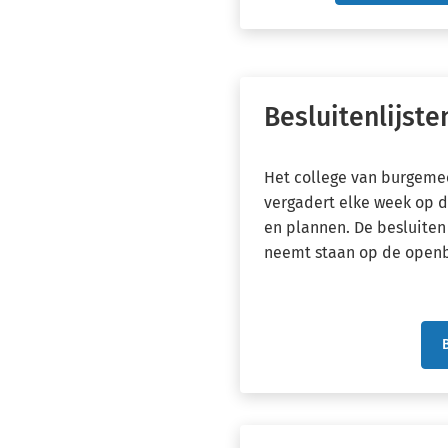
naar
een
externe
website)
Besluitenlijste
Het college van burgeme
vergadert elke week op d
en plannen. De besluiten
neemt staan op de openba
B
(
e
w