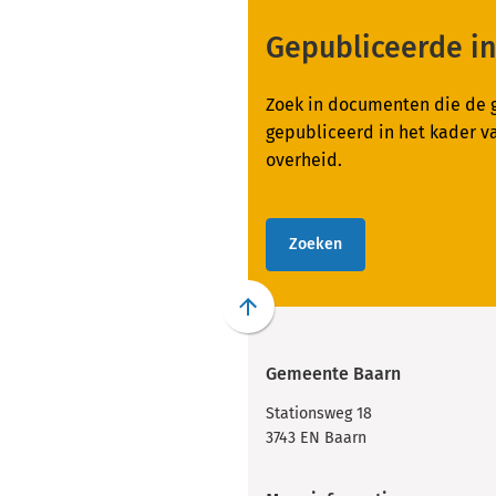
Gepubliceerde i
Zoek in documenten die de 
gepubliceerd in het kader 
overheid.
Zoeken
Scroll
naar
Gemeente Baarn
boven
naar
Stationsweg 18
het
3743 EN Baarn
begin
van