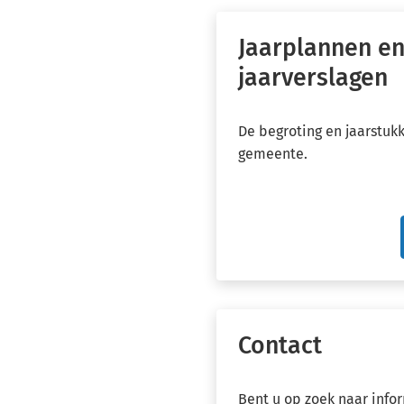
we
Jaarplannen e
jaarverslagen
De begroting en jaarstuk
gemeente.
Contact
Bent u op zoek naar info